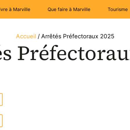
ivre à Marville
Que faire à Marville
Tourisme
Accueil
/
Arrêtés Préfectoraux 2025
és Préfectorau