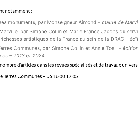
ont notamment :
 – ses monuments, par Monseigneur Aimond –
mairie de Marvi
arville, par Simone Collin et Marie France Jacops du servic
ichesses artistiques de la France au sein de la DRAC –
édi
 Terres Communes, par Simone Collin et Annie Tosi –
éditio
nes – 2013 et 2024.
nombre d’articles dans les revues spécialisés et de travaux universi
lle Terres Communes – 06 16 80 17 85