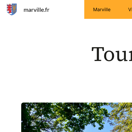
Panneau de gestion des cookies
marville.fr
Marville
V
Tour