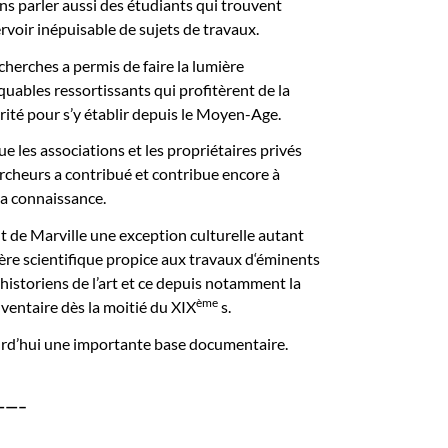
ns parler aussi des étudiants qui trouvent
servoir inépuisable de sujets de travaux.
herches a permis de faire la lumière
quables ressortissants qui profitèrent de la
érité pour s’y établir depuis le Moyen-Age.
ue les associations et les propriétaires privés
rcheurs a contribué et contribue encore à
la connaissance.
nt de Marville une exception culturelle autant
ère scientifique propice aux travaux d‘éminents
 historiens de l’art et ce depuis notamment la
ème
nventaire dès la moitié du XIX
s.
urd’hui une importante base documentaire.
——–