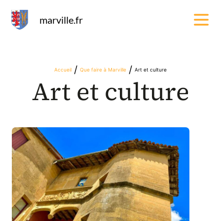
Panneau de gestion des cookies
marville.fr
/
/
Accueil
Que faire à Marville
Art et culture
Art et culture