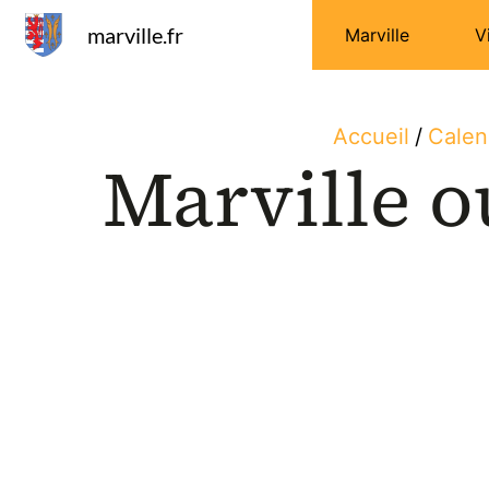
Panneau de gestion des cookies
marville.fr
Marville
V
Accueil
/
Calen
Marville o